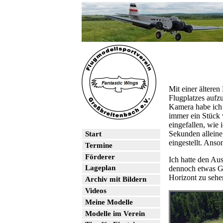
Mit einer ältere
Flugplatzes auf
Kamera habe ich a
immer ein Stück v
eingefallen, wie 
Sekunden alleine
Start
eingestellt. Anso
Termine
Förderer
Ich hatte den Aus
Lageplan
dennoch etwas Gl
Horizont zu sehen
Archiv mit Bildern
Videos
Meine Modelle
Modelle im Verein