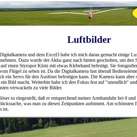
Luftbilder
n Digitalkamera und dem Excel3 habe ich mich daran gemacht einige Luf
zunehmen. Dazu wurde der Akku ganz nach hinten geschoben, um den 
uf einen Styropor Klotz mit etwas Klebeband befestigt. Sie fotografiert
om Flügel zu sehen ist. Da die Digitalkamera fast überall Bedienelement
ich ein Servo für den Auslöser befestigen kann. Die Kamera kann aber so
 ein Bild macht. Weiterhin habe ich den Fokus fest auf "unendlich" un
nsten verwackeln zu viele Bilder.
löser so eingestellt, daß er entsprechend meiner Armbanduhr bei 0 und
ückssache, was man zu diesen Zeitpunkten aufnimmt. Am schönsten fi
 ist.