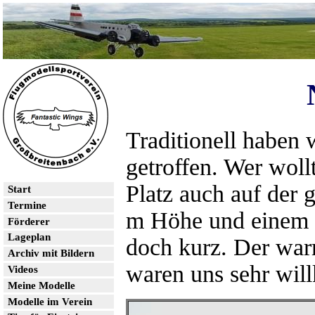
Traditionell haben 
getroffen. Wer woll
Platz auch auf der 
Start
Termine
m Höhe und einem f
Förderer
Lageplan
doch kurz. Der war
Archiv mit Bildern
waren uns sehr wi
Videos
Meine Modelle
Modelle im Verein